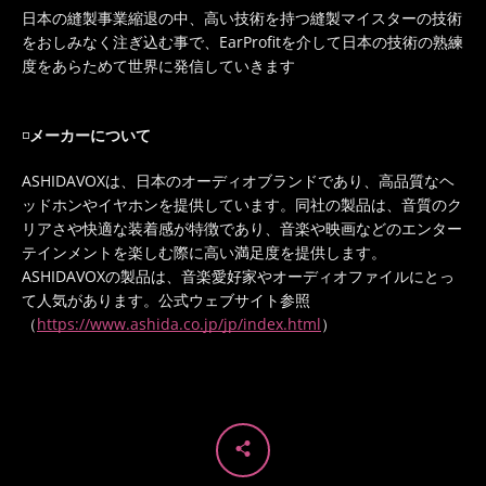
日本の縫製事業縮退の中、高い技術を持つ縫製マイスターの技術
をおしみなく注ぎ込む事で、EarProfitを介して日本の技術の熟練
度をあらためて世界に発信していきます
◽️
メーカーについて
ASHIDAVOX
は、日本のオーディオブランドであり、高品質なヘ
ッドホンやイヤホンを提供しています。同社の製品は、音質のク
リアさや快適な装着感が特徴であり、音楽や映画などのエンター
テインメントを楽しむ際に高い満足度を提供します。
ASHIDAVOX
の製品は、音楽愛好家やオーディオファイルにとっ
て人気があります。公式ウェブサイト参照
（
https://www.ashida.co.jp/jp/index.html
）