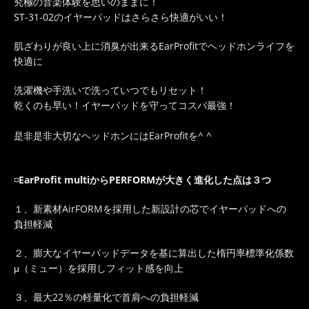
究極の音楽体験を思いのままに！
ST-31-02
のイヤーパッドはさらさら快適がいい！
肌ざわりが良い上に消臭が出来るEarProfitでヘッドホンライフを
快適に
洗濯機や手洗いで洗っていつでもリセット！
乾くのも早い！イヤーパッドを守ってコスパ最強！
是非是非大切なヘッドホンにはEarProfitを^ ^
◽️
EarProfit multiからPERFORMが大きく進化した点は３つ
１、新素材AirFORMを採用した新設計の芯でイヤーパッドへの
負担軽減
２、膨大なイヤーパッドデータを基に算出した楕円率標準化係数
μ（ミュー）を採用しフィット感を向上
３、最大22％の軽量化で首肩への負担軽減