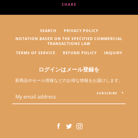
SHARE
SEARCH
PRIVACY POLICY
NOTATION BASED ON THE SPECIFIED COMMERCIAL
TRANSACTIONS LAW
TERMS OF SERVICE
REFUND POLICY
INQUIRY
ログインはメール登録を
新商品やセール情報などのお得な情報をお届けします。
SUBSCRIBE
Facebook
Twitter
Instagram