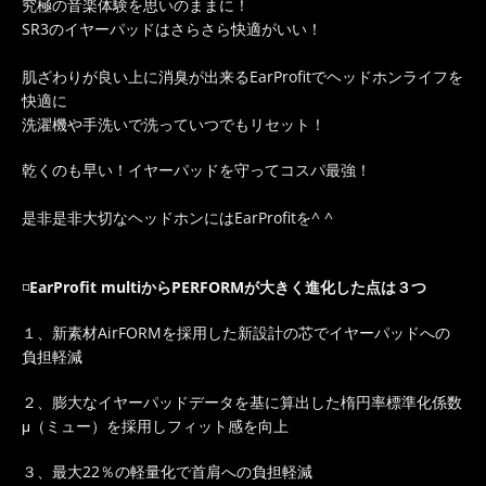
究極の音楽体験を思いのままに！
SR3のイヤーパッドはさらさら快適がいい！
肌ざわりが良い上に消臭が出来るEarProfitでヘッドホンライフを
快適に
洗濯機や手洗いで洗っていつでもリセット！
乾くのも早い！イヤーパッドを守ってコスパ最強！
是非是非大切なヘッドホンにはEarProfitを^ ^
◽️
EarProfit multiからPERFORMが大きく進化した点は３つ
１、新素材AirFORMを採用した新設計の芯でイヤーパッドへの
負担軽減
２、膨大なイヤーパッドデータを基に算出した楕円率標準化係数
μ（ミュー）を採用しフィット感を向上
３、最大22％の軽量化で首肩への負担軽減