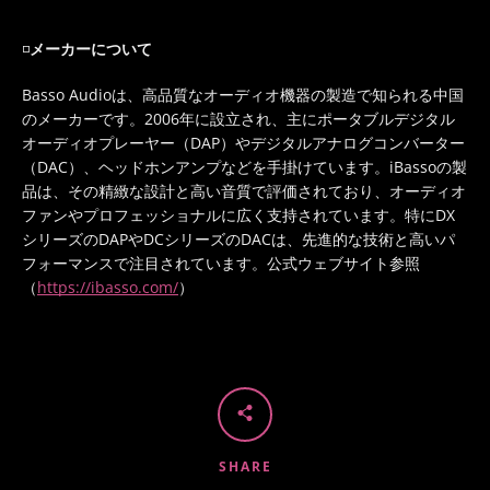
◽️
メーカーについて
Basso Audio
は、高品質なオーディオ機器の製造で知られる中国
のメーカーです。
2006
年に設立され、主にポータブルデジタル
オーディオプレーヤー（
DAP
）やデジタルアナログコンバーター
（
DAC
）、ヘッドホンアンプなどを手掛けています。
iBasso
の製
品は、その精緻な設計と高い音質で評価されており、オーディオ
ファンやプロフェッショナルに広く支持されています。特に
DX
シリーズの
DAP
や
DC
シリーズの
DAC
は、先進的な技術と高いパ
フォーマンスで注目されています。公式ウェブサイト参照
（
https://ibasso.com/
）
SHARE