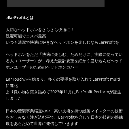
◽️
EarProfitとは
大切なヘッドホンをさらさら快適に！
洗濯可能でコスパ最高
いつも清潔で快適に好きなヘッドホンを楽しむならEarProfitを！
ヘッドホンをただ「快適に楽しむ」ためだけに、実際に使ってい
る人（ユーザー）が、考えた設計要望を細かく盛り込んだヘッド
ホンユーザーのためのヘッドホンカバー
EarTouchから始まり、多くの要望を取り入れてEarProfit multi
に進化
より良い物を突き詰めて2023年11月にEarProfit Performが誕生
しました
日本の縫製事業縮退の中、高い技術を持つ縫製マイスターの技術
をおしみなく注ぎ込む事で、EarProfitを介して日本の技術の熟練
度をあらためて世界に発信していきます